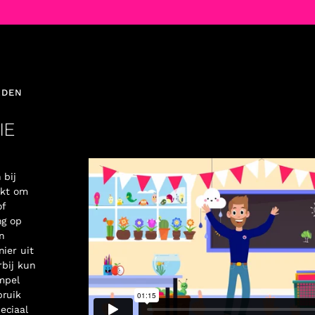
RDEN
IE
 bij
ikt om
of
ng op
n
nier uit
rbij kun
impel
bruik
eciaal