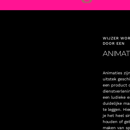
WIJZER WO
DOOR EEN
ANIMAT
Animaties zijn
uitstek gesch
een product 
dienstverleni
een ludieke e
duidelijke ma
te leggen. Hie
je het heel s
houden of ge
maken van sp