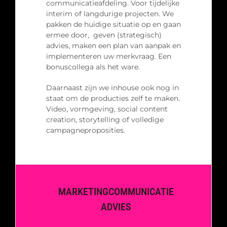
communicatieafdeling. Voor tijdelijke
interim of langdurige projecten. We
pakken de huidige situatie op en gaan
ermee door, geven (strategisch)
advies, maken een plan van aanpak en
implementeren uw merkvraag. Een
bonuscollega als het ware.
Daarnaast zijn we inhouse ook nog in
staat om de producties zelf te maken.
Video, vormgeving, social content
creation, storytelling of volledige
campagneproposities.
MARKETINGCOMMUNICATIE
ADVIES